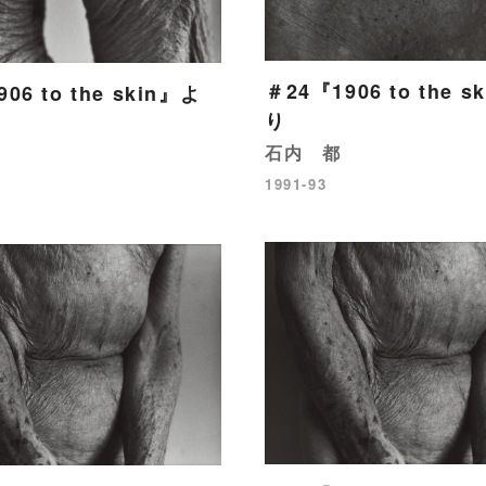
＃24『1906 to the s
06 to the skin』よ
り
石内 都
1991-93