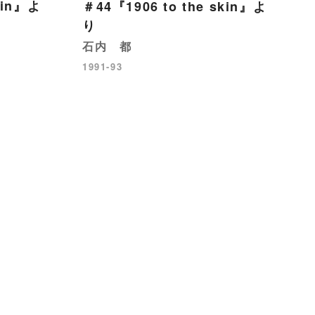
kin』よ
＃44『1906 to the skin』よ
り
石内 都
1991-93