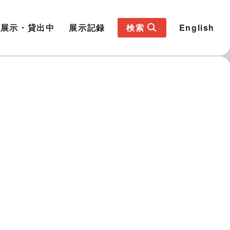
展示・貸出中
展示記録
検索
English