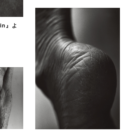
kin』よ