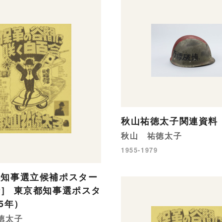
秋山祐徳太子関連資料
秋山 祐徳太子
1955-1979
都知事選立候補ポスター
］ 東京都知事選ポスタ
75年）
徳太子