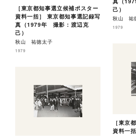
真（19
［東京都知事選立候補ポスター
己）
資料一括］ 東京都知事選記録写
秋山 祐
真（1979年 撮影：渡辺克
1979
己）
秋山 祐徳太子
1979
［東京
資料一括