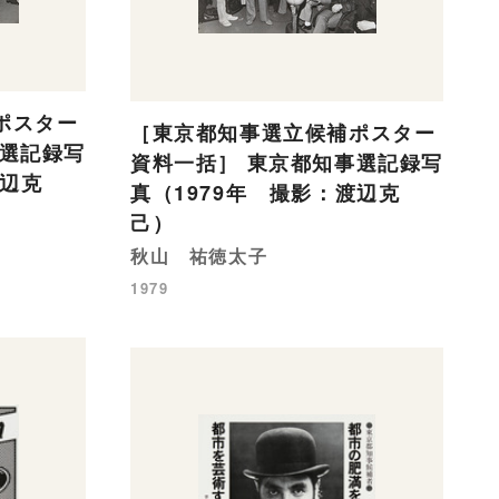
ポスター
［東京都知事選立候補ポスター
事選記録写
資料一括］ 東京都知事選記録写
渡辺克
真（1979年 撮影：渡辺克
己）
秋山 祐徳太子
1979