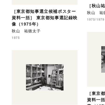
［秋山
［東京都知事選立候補ポスター
秋山 祐
資料一括］ 東京都知事選記録映
1975/1979
像（1975年）
秋山 祐徳太子
1975
［東京
資料一括