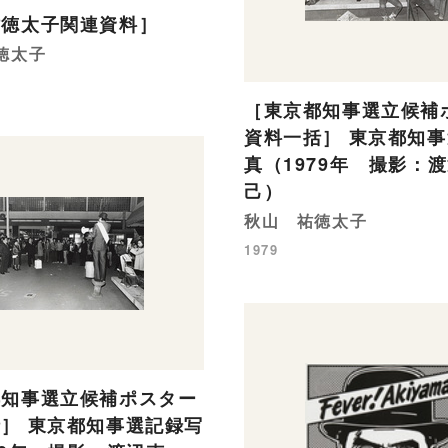
祐徳太子関連資料］
徳太子
［東京都知事選立候補
資料一括］ 東京都知
真（1979年 撮影：
己）
秋山 祐徳太子
1979
都知事選立候補ポスター
］ 東京都知事選記録写