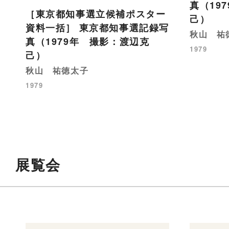
真（19
［東京都知事選立候補ポスター
己）
資料一括］ 東京都知事選記録写
秋山 祐
真（1979年 撮影：渡辺克
1979
己）
秋山 祐徳太子
1979
展覧会