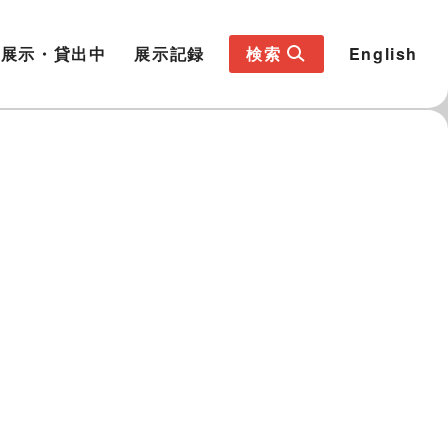
展示・貸出中
展示記録
検索
English