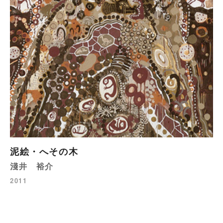
泥絵・へその木
淺井 裕介
2011