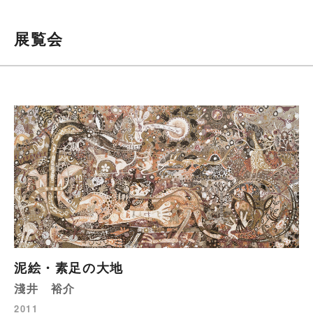
展覧会
泥絵・素足の大地
淺井 裕介
2011