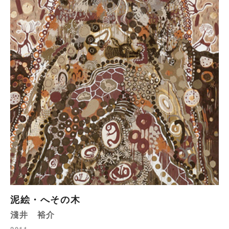
泥絵・へその木
淺井 裕介