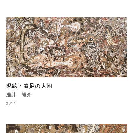
泥絵・素足の大地
淺井 裕介
2011