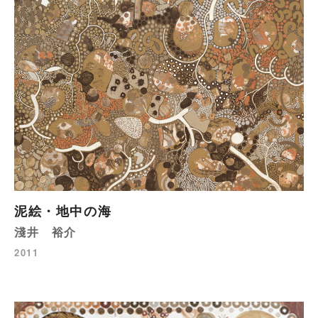
泥絵・地中の海
淺井 裕介
2011