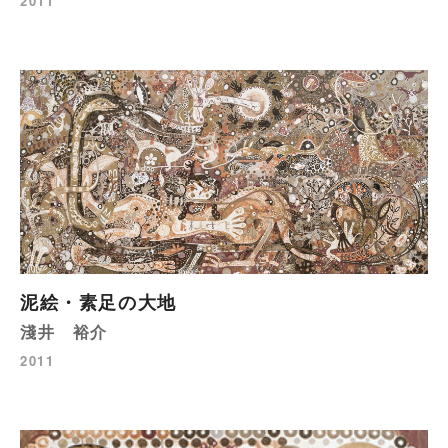
2011
泥絵・素足の大地
淺井 裕介
2011