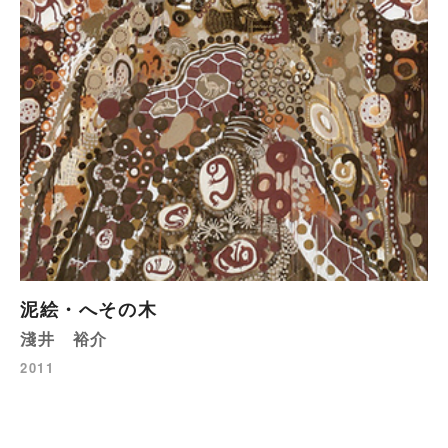
泥絵・へその木
淺井 裕介
2011