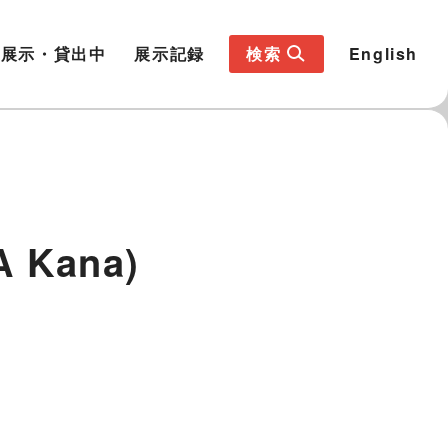
展示・貸出中
展示記録
検索
English
Kana)