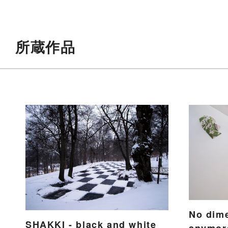
所蔵作品
No dime
SHAKKI - black and white