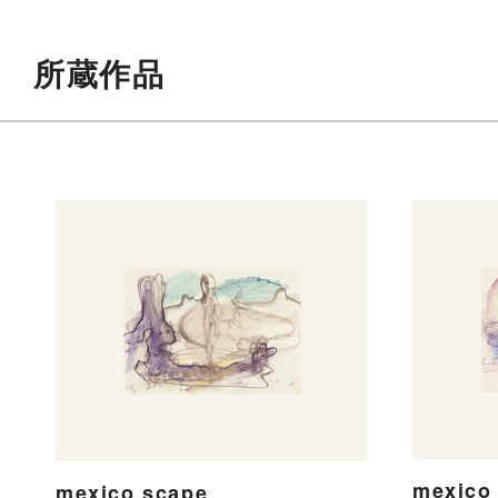
所蔵作品
mexico
mexico scape