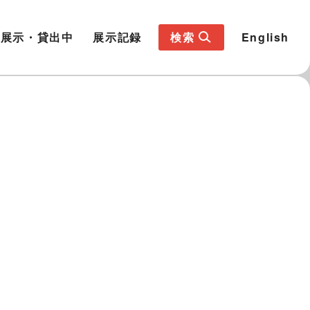
展示・貸出中
展示記録
検索
English