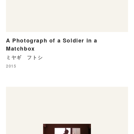
A Photograph of a Soldier in a
Matchbox
ミヤギ フトシ
2015