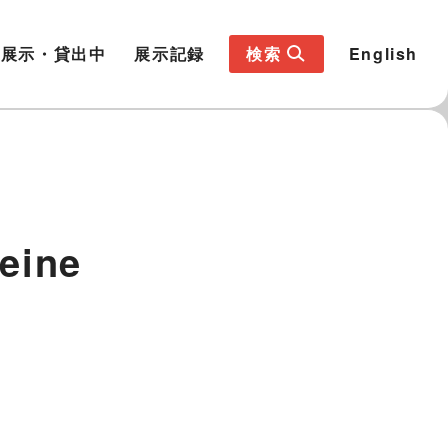
展示・貸出中
展示記録
検索
English
ine