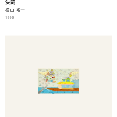
決闘
横山 裕一
1995