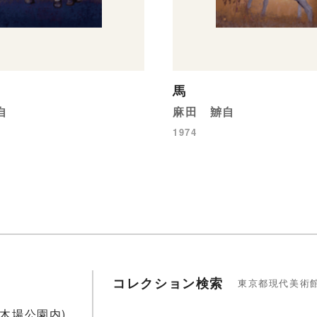
馬
自
麻田 辧自
1974
コレクション検索
東京都現代美術
1(木場公園内)