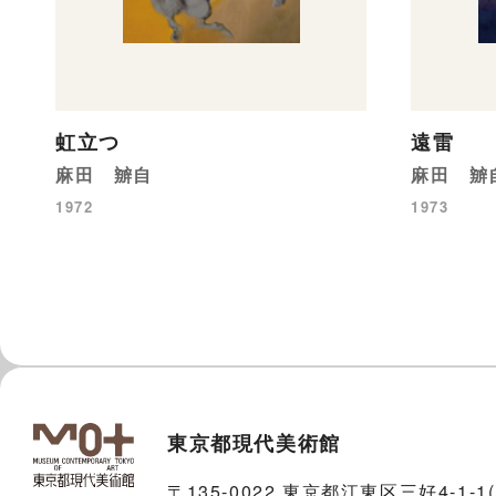
虹立つ
遠雷
麻田 辧自
麻田 辧
1972
1973
東京都現代美術館
〒135-0022 東京都江東区三好4-1-