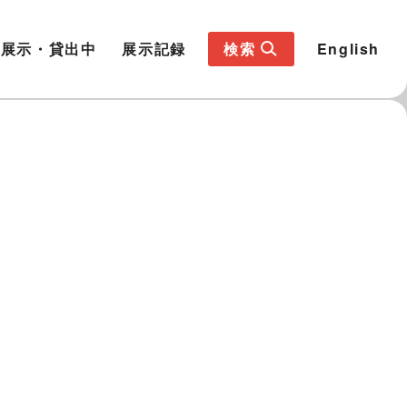
展示・貸出中
展示記録
検索
English