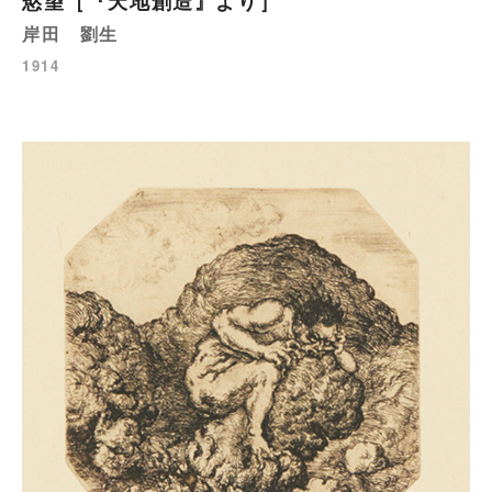
慾望［『天地創造』より］
岸田 劉生
1914