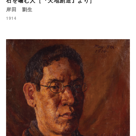
石を噛む人［『天地創造』より］
岸田 劉生
1914