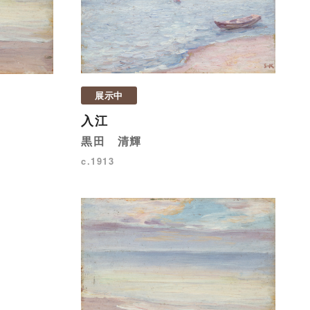
展示中
入江
黒田 清輝
c.1913