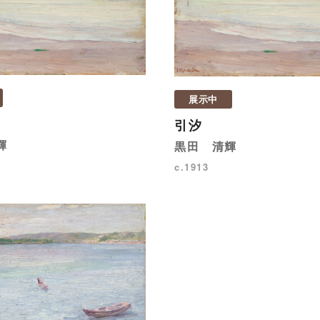
展示中
引汐
輝
黒田 清輝
c.1913