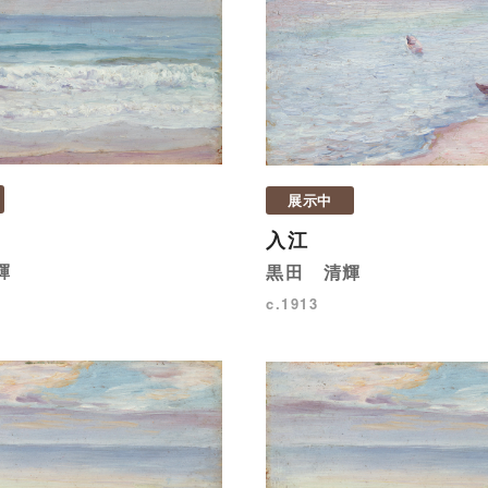
展示中
入江
輝
黒田 清輝
c.1913