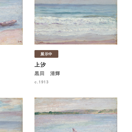
展示中
上汐
黒田 清輝
c.1913