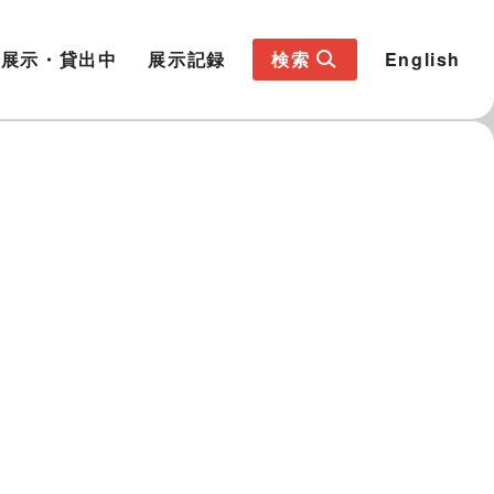
展示・貸出中
展示記録
検索
English