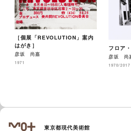
［個展「REVOLUTION」案内
はがき］
フロア・
彦坂 尚嘉
彦坂 尚
1971
1970/2017
東京都現代美術館