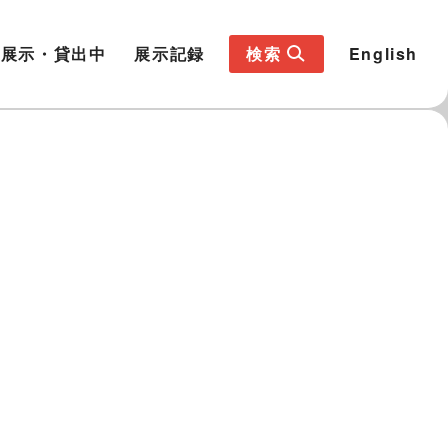
展示・貸出中
展示記録
検索
English