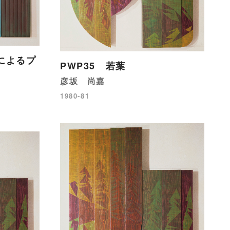
によるプ
PWP35 若葉
彦坂 尚嘉
1980-81