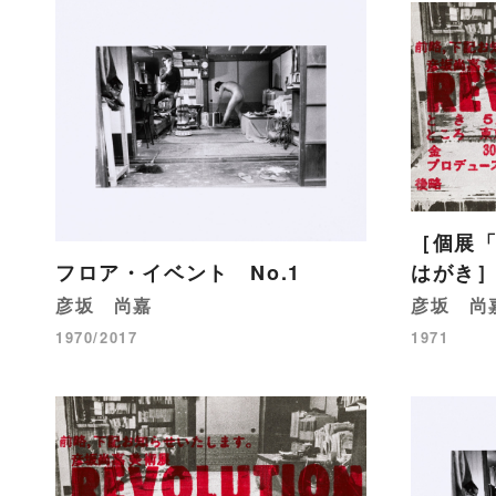
［個展「
フロア・イベント No.1
はがき
彦坂 尚嘉
彦坂 尚
1970/2017
1971