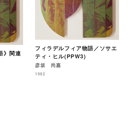
フィラデルフィア物語／ソサエ
語》関連
ティ・ヒル(PPW3)
彦坂 尚嘉
1982