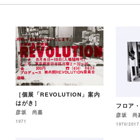
［個展「REVOLUTION」案内
はがき］
フロア・
彦坂 尚嘉
彦坂 尚
1971
1970/2017