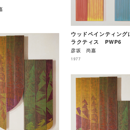
］
嘉
ウッドペインティング
ラクティス PWP6
彦坂 尚嘉
1977