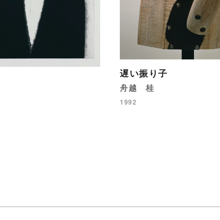
遅い振り子
夏
舟越 桂
1992