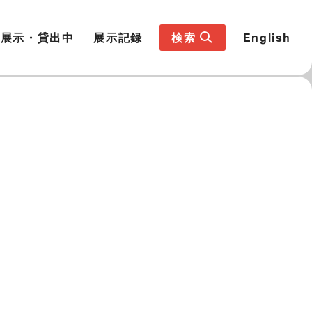
展示・貸出中
展示記録
検索
English