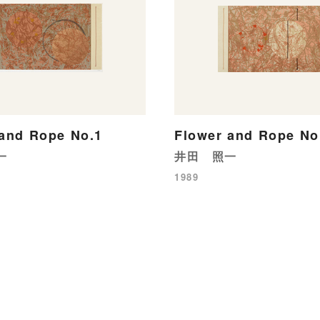
 and Rope No.1
Flower and Rope No
一
井田 照一
1989