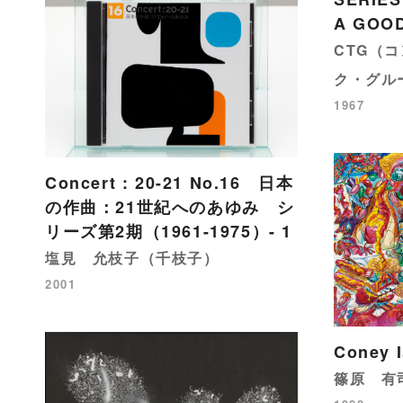
A GOO
CTG（
ク・グル
1967
Concert : 20-21 No.16 日本
の作曲：21世紀へのあゆみ シ
リーズ第2期（1961-1975）- 1
塩見 允枝子（千枝子）
2001
Coney I
篠原 有