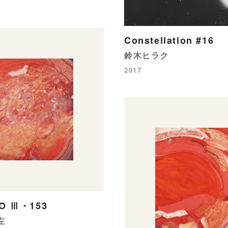
Constellation #16
鈴木ヒラク
2017
O Ⅲ・153
左