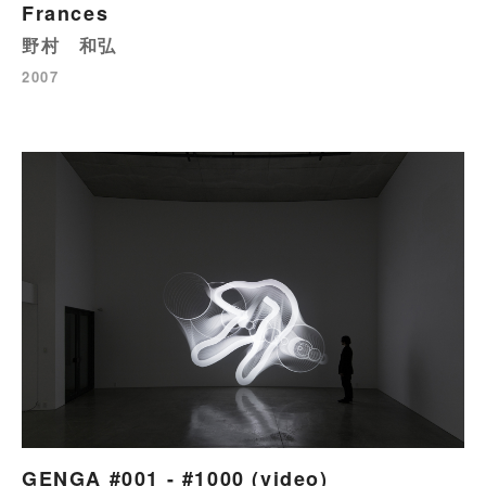
Frances
野村 和弘
2007
GENGA #001 - #1000 (video)