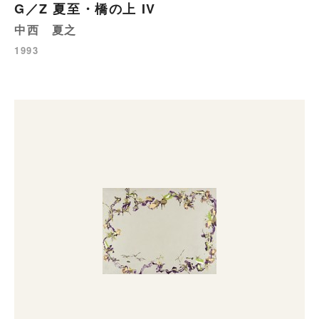
G／Z 夏至・橋の上 IV
中西 夏之
1993