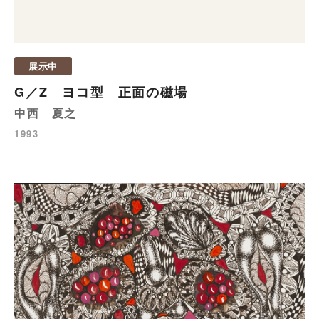
展示中
G／Z ヨコ型 正面の磁場
中西 夏之
1993