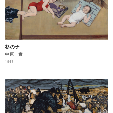
杉の子
中原 實
1947