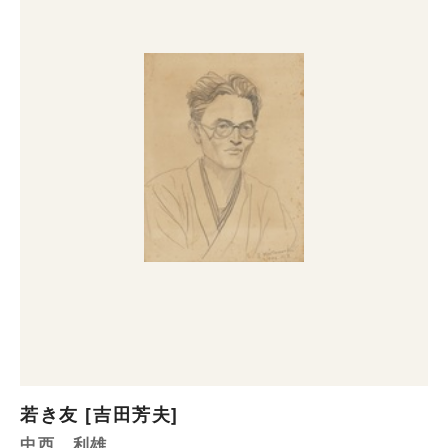
若き友 [吉田芳夫]
中西 利雄