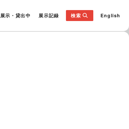
展示・貸出中
展示記録
検索
English