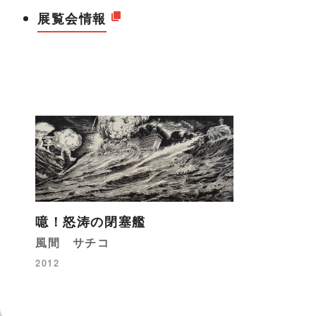
展覧会情報
噫！怒涛の閉塞艦
風間 サチコ
2012