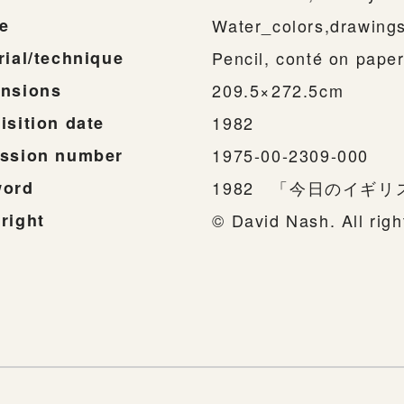
e
Water_colors,drawing
rial/technique
Pencil, conté on pape
nsions
209.5×272.5cm
isition date
1982
ssion number
1975-00-2309-000
word
1982 「今日のイギ
right
© David Nash. All ri