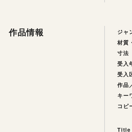
作品情報
ジャ
材質
寸法
受入
受入
作品
キー
コピ
Title