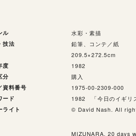
ンル
水彩・素描
・技法
鉛筆、コンテ／紙
209.5×272.5cm
年度
1982
区分
購入
／資料番号
1975-00-2309-000
ワード
1982 「今日のイギ
ーライト
© David Nash. All ri
MIZUNARA, 20 days wi