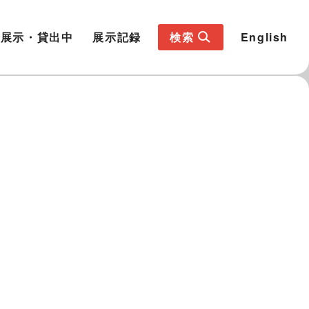
展示・貸出中
展示記録
検索
English