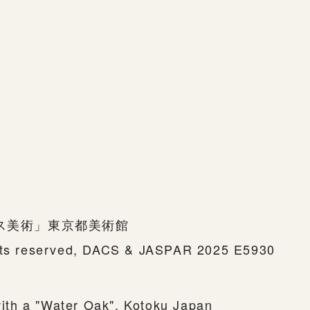
リス美術」東京都美術館
ghts reserved, DACS & JASPAR 2025 E5930
th a "Water Oak", Kotoku Japan