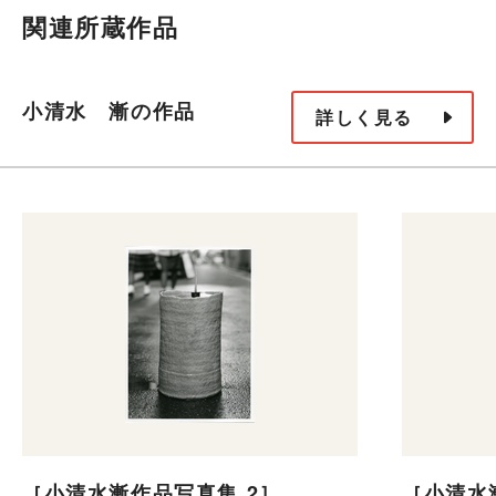
関連所蔵作品
小清水 漸の作品
詳しく見る
［小清水漸作品写真集 2］
［小清水