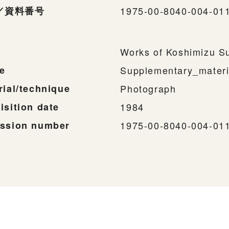
／資料番号
1975-00-8040-004-01
Works of Koshimizu S
e
Supplementary_materi
rial/technique
Photograph
isition date
1984
ssion number
1975-00-8040-004-01