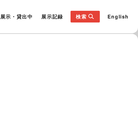
展示・貸出中
展示記録
検索
English