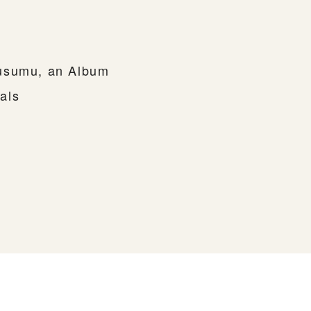
1
usumu, an Album
als
1