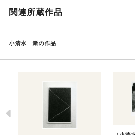
関連所蔵作品
小清水 漸の作品
［小清水