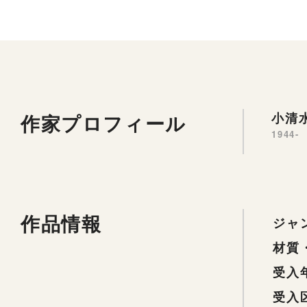
作家プロフィール
小清水
1944-
作品情報
ジャ
材質
受入
受入