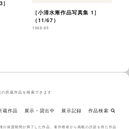
3］
（
［小清水漸作品写真集 1］
19
（11/67）
1968-85
館の所蔵作品を検索できます
所蔵作品
展示・貸出中
展示記録
作品検索
権の保護期間が満了した作品、著作権者から掲載の許諾を得た作品