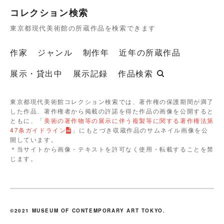
コレクション検索
東京都現代美術館の所蔵作品を検索できます
作家
ジャンル
制作年
近年の所蔵作品
展示・貸出中
展示記録
作品検索
東京都現代美術館コレクション検索では、著作権の保護期間が満了
した作品、著作権者から掲載の許諾を得た作品の画像を公開すると
ともに、「
美術の著作物等の展示に伴う複製等に関する著作権法第
47条ガイドライン
」にもとづき収蔵作品のサムネイル画像を公
開しています。
＊当サイトから画像・テキストを許可なく使用・転載することを禁
じます。
©2021 MUSEUM OF CONTEMPORARY ART TOKYO.