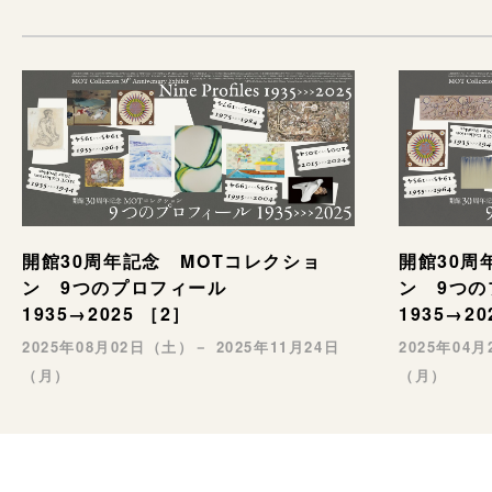
開館30周年記念 MOTコレクショ
開館30周
ン 9つのプロフィール
ン 9つ
1935→2025 ［2］
1935→20
2025年08月02日（土）－ 2025年11月24日
2025年04
（月）
（月）