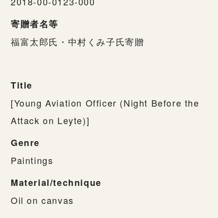
2018-00-0123-000
寄贈者名等
福富太郎氏・中村くみ子氏寄贈
Title
[Young Aviation Officer (Night Before the
Attack on Leyte)]
Genre
Paintings
Material/technique
Oil on canvas