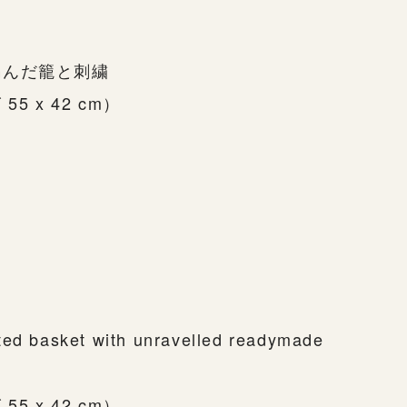
編んだ籠と刺繍
55 x 42 cm）
ted basket with unravelled readymade
55 x 42 cm）