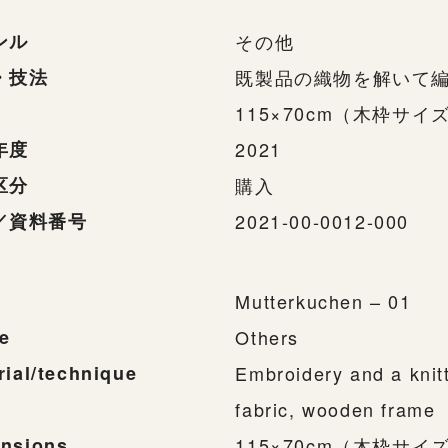
ンル
その他
・技法
既製品の織物を解いて
115×70cm（木枠サイズ 
年度
2021
区分
購入
／資料番号
2021-00-0012-000
Mutterkuchen – 01
e
Others
rial/technique
Embroidery and a knit
fabric, wooden frame
nsions
115×70cm（木枠サイズ 