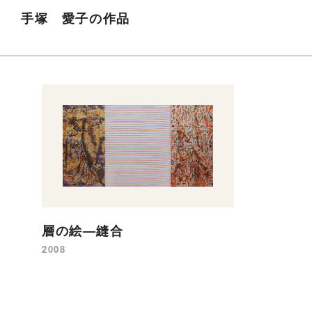
手塚 愛子の作品
層の絵—縫合
2008