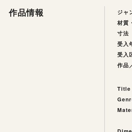
作品情報
ジャ
材質
寸法
受入
受入
作品
Title
Genr
Mate
Dime