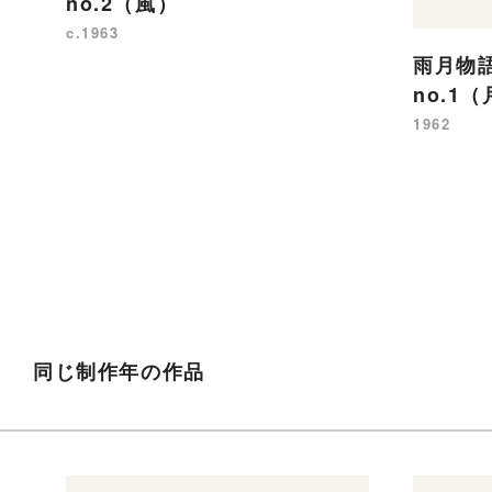
no.2（風）
c.1963
雨月物
no.1
1962
同じ制作年の作品