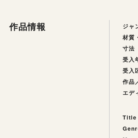
作品情報
ジャ
材質
寸法
受入
受入
作品
エデ
Title
Genr