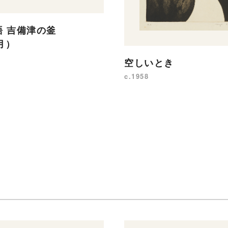
語 吉備津の釜
（月）
空しいとき
c.1958