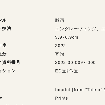
ンル
版画
・技法
エングレーヴィング、
9.9×6.9cm
年度
2022
区分
寄贈
／資料番号
2022-00-0097-000
ィション
ED無ｻｲﾝ無
Imprint [from "Tale of
e
Prints