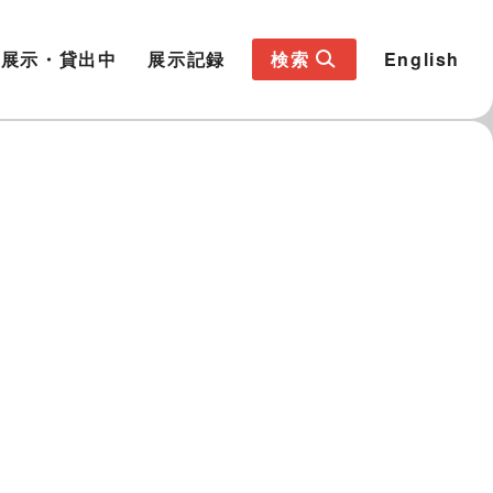
展示・貸出中
展示記録
検索
English