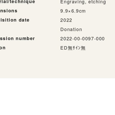
rial/technique
Engraving, etching
nsions
9.9×6.9cm
isition date
2022
Donation
ssion number
2022-00-0097-000
ion
ED無ｻｲﾝ無