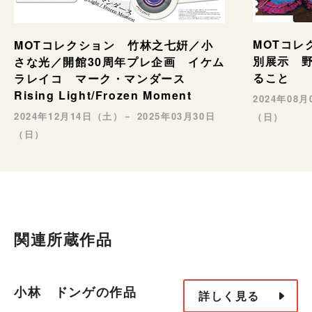
MOTコレ
MOTコレクション 竹林之七姸／小
別展示 野村
さな光／開館30周年プレ企画 イケム
ること
ラレイコ マーク・マンダース
Rising Light/Frozen Moment
2024年08
2024年12月14日（土）－ 2025年03月30日
（日）
（日）
関連所蔵作品
小林 ドンゲの作品
詳しく見る