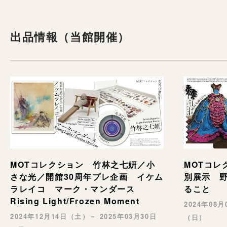
出品情報（当館開催）
MOTコレ
MOTコレクション 竹林之七姸／小
別展示 野村
さな光／開館30周年プレ企画 イケム
ること
ラレイコ マーク・マンダース
Rising Light/Frozen Moment
2024年08
2024年12月14日（土）－ 2025年03月30日
（日）