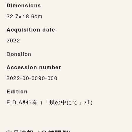
Dimensions
22.7×18.6cm
Acquisition date
2022
Donation
Accession number
2022-00-0090-000
Edition
E.D.Aｻｲﾝ有（「蝶の中にて」ﾒﾓ）