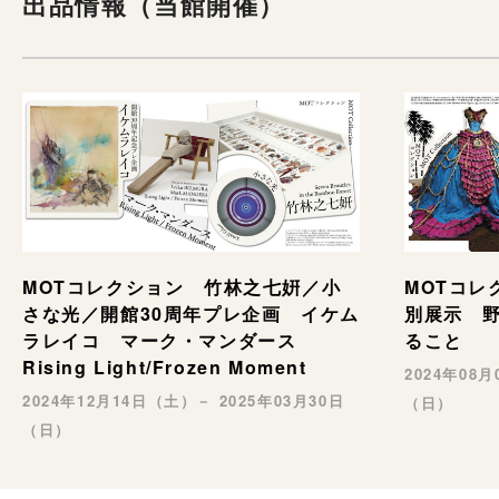
出品情報（当館開催）
MOTコレ
MOTコレクション 竹林之七姸／小
別展示 野村
さな光／開館30周年プレ企画 イケム
ること
ラレイコ マーク・マンダース
Rising Light/Frozen Moment
2024年08
2024年12月14日（土）－ 2025年03月30日
（日）
（日）