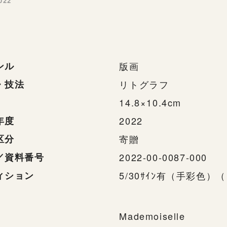
022
ンル
版画
・技法
リトグラフ
14.8×10.4cm
年度
2022
区分
寄贈
／資料番号
2022-00-0087-000
ィション
5/30ｻｲﾝ有（手彩色）（「
Mademoiselle