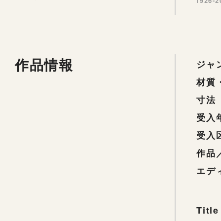
1926-2
作品情報
ジャ
材質
寸法
受入
受入
作品
エデ
Title