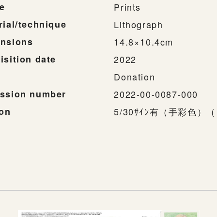
e
Prints
rial/technique
Lithograph
nsions
14.8×10.4cm
isition date
2022
Donation
ssion number
2022-00-0087-000
ion
5/30ｻｲﾝ有（手彩色）（「