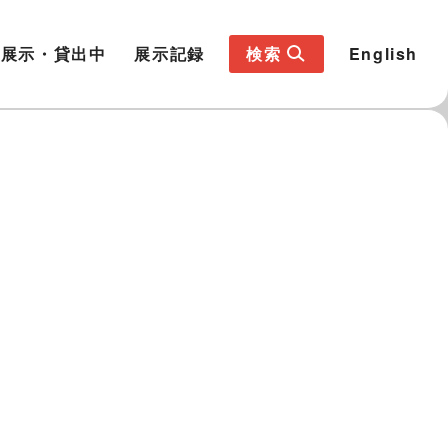
展示・貸出中
展示記録
検索
English