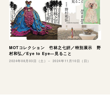
MOTコレクション 竹林之七姸／特別展示 野
村和弘／Eye to Eye—見ること
2024年08月03日（土）－ 2024年11月10日（日）