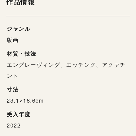
作品情報
ジャンル
版画
材質・技法
エングレーヴィング、エッチング、アクァチ
ント
寸法
23.1×18.6cm
受入年度
2022