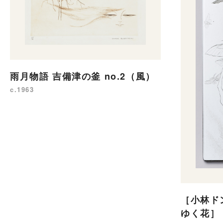
雨月物語 吉備津の釜 no.2（風）
c.1963
［小林ド
ゆく花］