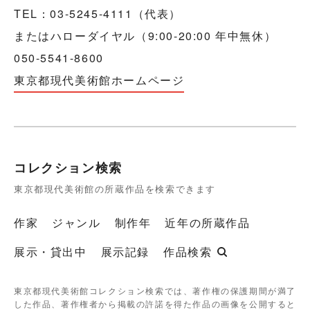
TEL：03-5245-4111（代表）
またはハローダイヤル（9:00-20:00 年中無休）
050-5541-8600
東京都現代美術館ホームページ
コレクション検索
東京都現代美術館の所蔵作品を検索できます
作家
ジャンル
制作年
近年の所蔵作品
展示・貸出中
展示記録
作品検索
東京都現代美術館コレクション検索では、著作権の保護期間が満了
した作品、著作権者から掲載の許諾を得た作品の画像を公開すると