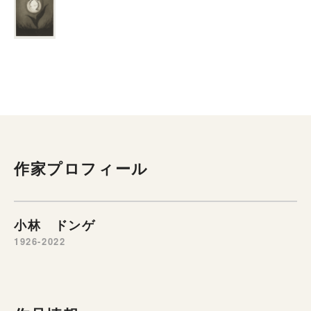
作家プロフィール
小林 ドンゲ
1926-2022