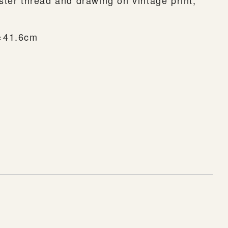
ter thread and drawing on vintage print,
41.6cm