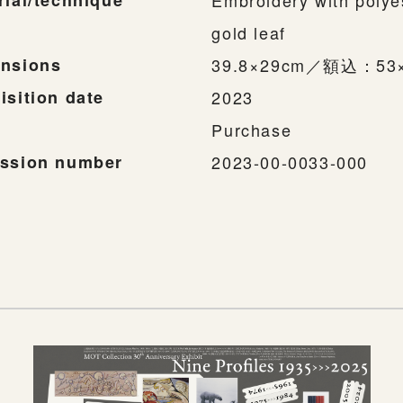
rial/technique
Embroidery with polyes
gold leaf
nsions
39.8×29cm／額込：53×
isition date
2023
Purchase
ssion number
2023-00-0033-000