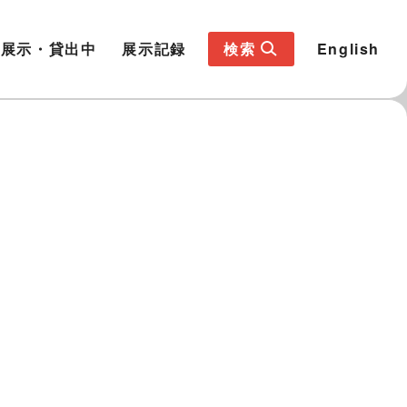
展示・貸出中
展示記録
検索
English