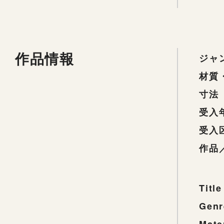
作品情報
ジャ
材質
寸法
受入
受入
作品
Title
Genr