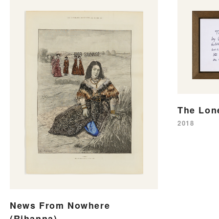
The Lon
2018
News From Nowhere
(Rihanna)