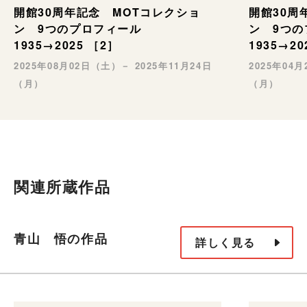
開館30周年記念 MOTコレクショ
開館30周
ン 9つのプロフィール
ン 9つ
1935→2025 ［2］
1935→20
2025年08月02日（土）－ 2025年11月24日
2025年04
（月）
（月）
関連所蔵作品
青山 悟の作品
詳しく見る