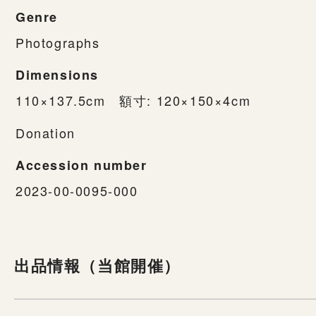
Genre
Photographs
Dimensions
110×137.5cm 額寸: 120×150×4cm
Donation
Accession number
2023-00-0095-000
出品情報（当館開催）