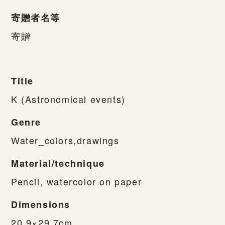
寄贈者名等
寄贈
Title
K (Astronomical events)
Genre
Water_colors,drawings
Material/technique
Pencil, watercolor on paper
Dimensions
20.9×29.7cm