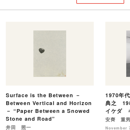
Surface is the Between －
1970年
Between Vertical and Horizon
典之 1
－ “Paper Between a Snowed
イケダ 
Stone and Road”
安齊 重
井田 照一
November 7