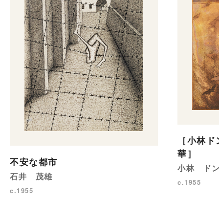
［小林ド
華］
不安な都市
小林 ド
石井 茂雄
c.1955
c.1955