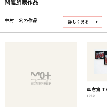
関連所蔵作品
中村 宏の作品
詳しく見る
車窓篇 T
1980