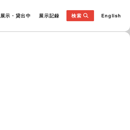
展示・貸出中
展示記録
検索
English