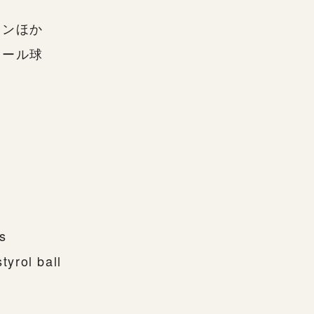
ョンほか
ロール球
ns
tyrol ball