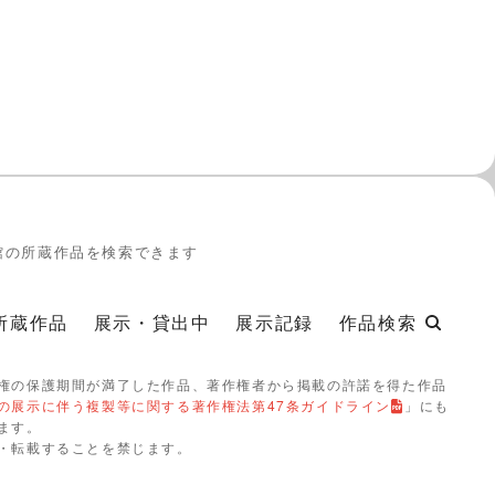
19
館の所蔵作品を検索できます
所蔵作品
展示・貸出中
展示記録
作品検索
権の保護期間が満了した作品、著作権者から掲載の許諾を得た作品
の展示に伴う複製等に関する著作権法第47条ガイドライン
」にも
ます。
・転載することを禁じます。