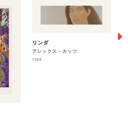
リンダ
アレックス・カッツ
1989
マ
豊