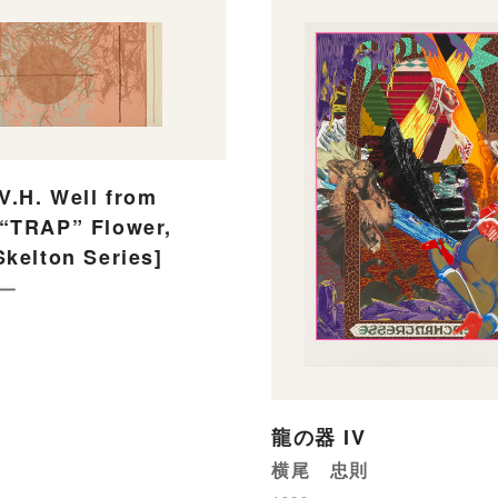
V.H. Well from
“TRAP” Flower,
Skelton Series]
一
龍の器 IV
横尾 忠則