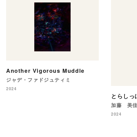
Another Vigorous Muddle
ジャデ・ファドジュティミ
2024
とらしっ
加藤 美
2024