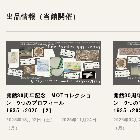
出品情報（当館開催）
開館30周年記念 MOTコレクショ
開館30周
ン 9つのプロフィール
ン 9つ
1935→2025 ［2］
1935→20
2025年08月02日（土）－ 2025年11月24日
2025年04
（月）
（月）