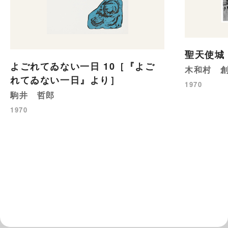
聖天使城
よごれてゐない一日 10［『よご
木和村 
れてゐない一日』より］
1970
駒井 哲郎
1970