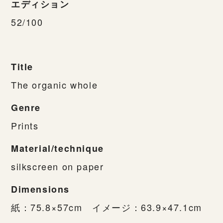
エディション
52/100
Title
The organic whole
Genre
Prints
Material/technique
silkscreen on paper
Dimensions
紙：75.8×57cm イメージ：63.9×47.1cm