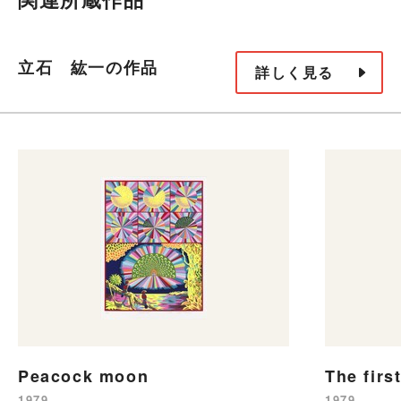
立石 紘一の作品
詳しく見る
Peacock moon
The firs
1979
1979