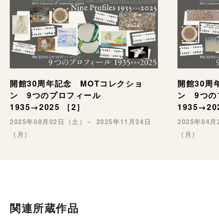
開館30周年記念 MOTコレクショ
開館30周
ン 9つのプロフィール
ン 9つ
1935→2025 ［2］
1935→20
2025年08月02日（土）－ 2025年11月24日
2025年04
（月）
（月）
関連所蔵作品