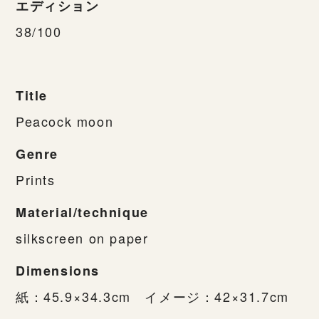
エディション
38/100
Title
Peacock moon
Genre
Prints
Material/technique
silkscreen on paper
Dimensions
紙：45.9×34.3cm イメージ：42×31.7cm