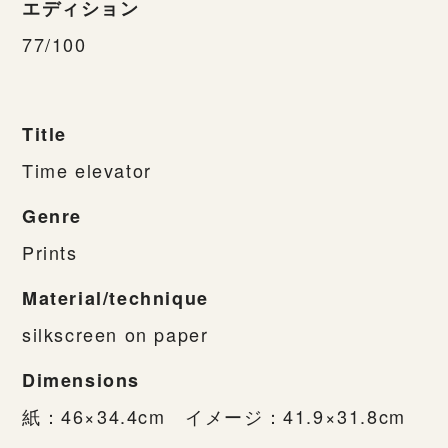
エディション
77/100
Title
Time elevator
Genre
Prints
Material/technique
silkscreen on paper
Dimensions
紙：46×34.4cm イメージ：41.9×31.8cm