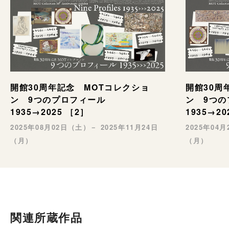
開館30周年記念 MOTコレクショ
開館30周
ン 9つのプロフィール
ン 9つ
1935→2025 ［2］
1935→20
2025年08月02日（土）－ 2025年11月24日
2025年04
（月）
（月）
関連所蔵作品