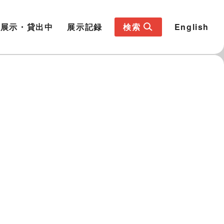
展示・貸出中
展示記録
検索
English