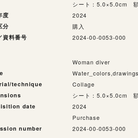
シート：5.0×5.0cm 額
年度
2024
区分
購入
／資料番号
2024-00-0053-000
Woman diver
e
Water_colors,drawing
rial/technique
Collage
nsions
シート：5.0×5.0cm 額
isition date
2024
Purchase
ssion number
2024-00-0053-000