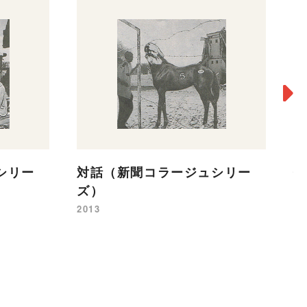
神
シリー
対話（新聞コラージュシリー
ズ）
20
2013