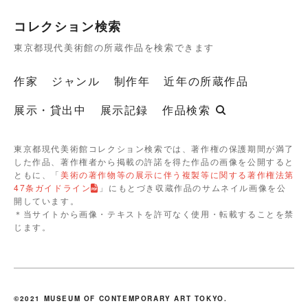
コレクション検索
東京都現代美術館の所蔵作品を検索できます
作家
ジャンル
制作年
近年の所蔵作品
展示・貸出中
展示記録
作品検索
東京都現代美術館コレクション検索では、著作権の保護期間が満了
した作品、著作権者から掲載の許諾を得た作品の画像を公開すると
ともに、「
美術の著作物等の展示に伴う複製等に関する著作権法第
47条ガイドライン
」にもとづき収蔵作品のサムネイル画像を公
開しています。
＊当サイトから画像・テキストを許可なく使用・転載することを禁
じます。
©2021 MUSEUM OF CONTEMPORARY ART TOKYO.