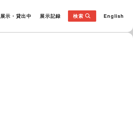
展示・貸出中
展示記録
検索
English