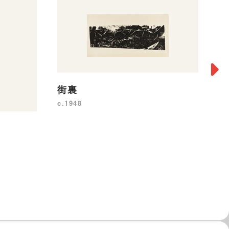
街裏
c.1948
『
c.