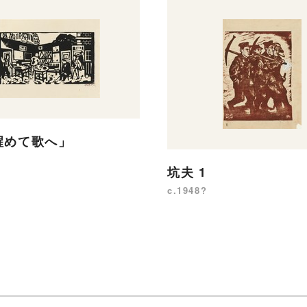
醒めて歌へ」
坑夫 1
c.1948?