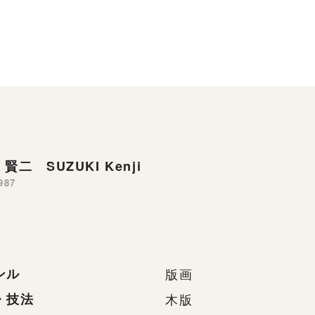
賢二 SUZUKI Kenji
987
ンル
版画
・技法
木版