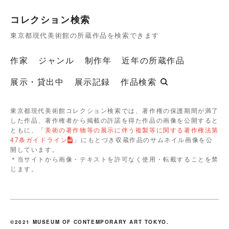
コレクション検索
東京都現代美術館の所蔵作品を検索できます
作家
ジャンル
制作年
近年の所蔵作品
展示・貸出中
展示記録
作品検索
東京都現代美術館コレクション検索では、著作権の保護期間が満了
した作品、著作権者から掲載の許諾を得た作品の画像を公開すると
ともに、「
美術の著作物等の展示に伴う複製等に関する著作権法第
47条ガイドライン
」にもとづき収蔵作品のサムネイル画像を公
開しています。
＊当サイトから画像・テキストを許可なく使用・転載することを禁
じます。
©2021 MUSEUM OF CONTEMPORARY ART TOKYO.