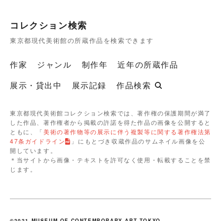
コレクション検索
東京都現代美術館の所蔵作品を検索できます
作家
ジャンル
制作年
近年の所蔵作品
展示・貸出中
展示記録
作品検索
東京都現代美術館コレクション検索では、著作権の保護期間が満了
した作品、著作権者から掲載の許諾を得た作品の画像を公開すると
ともに、「
美術の著作物等の展示に伴う複製等に関する著作権法第
47条ガイドライン
」にもとづき収蔵作品のサムネイル画像を公
開しています。
＊当サイトから画像・テキストを許可なく使用・転載することを禁
じます。
©2021 MUSEUM OF CONTEMPORARY ART TOKYO.