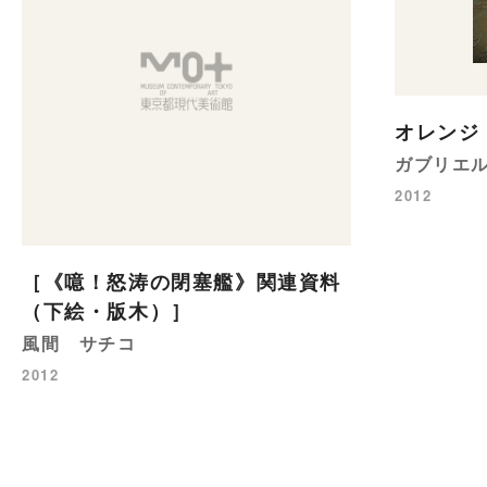
オレンジ
ガブリエ
2012
［《噫！怒涛の閉塞艦》関連資料
（下絵・版木）］
風間 サチコ
2012