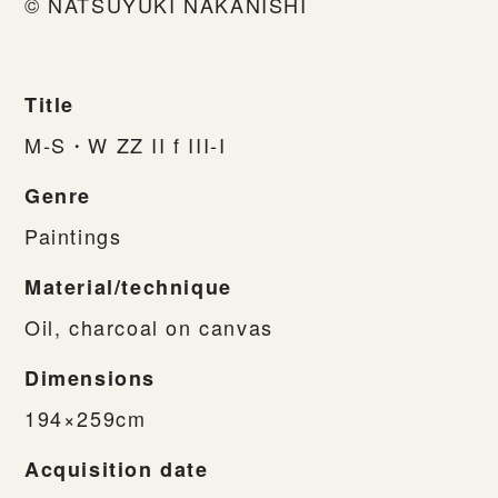
© NATSUYUKI NAKANISHI
Title
M-S・W ZZ II f III-I
Genre
Paintings
Material/technique
Oil, charcoal on canvas
Dimensions
194×259cm
Acquisition date