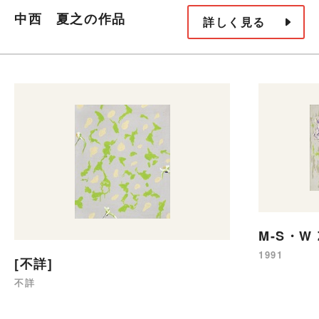
中西 夏之の作品
詳しく見る
M-S・W Z
1991
[不詳]
不詳