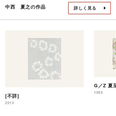
中西 夏之の作品
詳しく見る
G／Z 夏
1993
[不詳]
2013