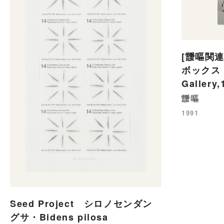
[靉嘔関
ボックス（個
Gallery
靉嘔
1991
Seed Project シロノセンダン
グサ・Bidens pilosa