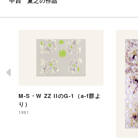
中西 夏之の作品
M-S・W ZZ IIのG-1（a-f群よ
り）
1991