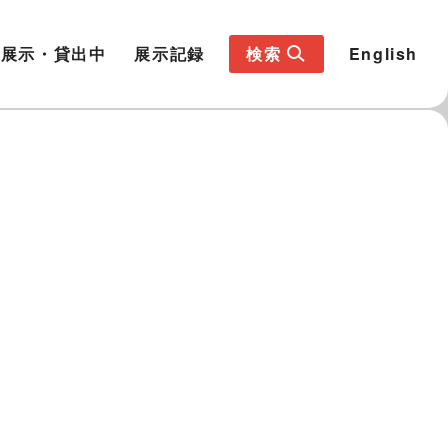
展示・貸出中
展示記録
検索
English