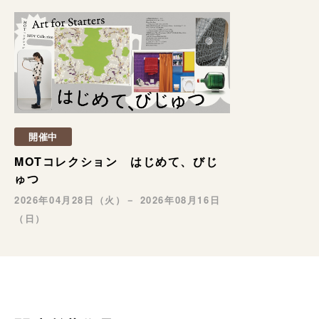
開催中
MOTコレクション はじめて、びじ
ゅつ
2026年04月28日（火）－ 2026年08月16日
（日）