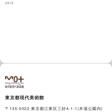
2016
東京都現代美術館
〒135-0022 東京都江東区三好4-1-1(木場公園内)